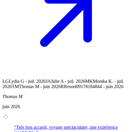
LG
Lydia G - juil. 2026
JA
Julie A - juil. 2026
MK
Monika K. - juil.
2026
TM
Thomas M - juin 2026
R
Resort09178184844 - juin 2026
Thomas M
juin 2026
“Très bon accueil, voyage spectaculaire, une expérience