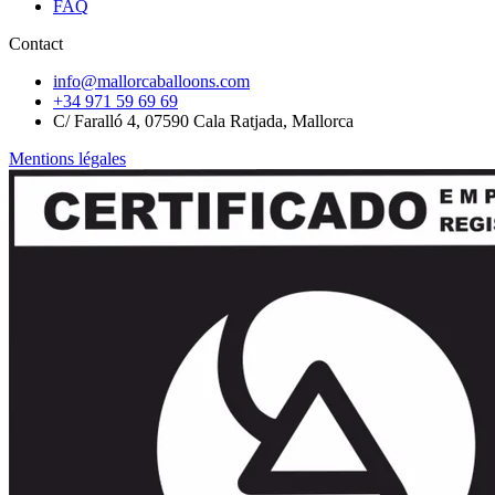
FAQ
Contact
info@mallorcaballoons.com
+34 971 59 69 69
C/ Faralló 4, 07590 Cala Ratjada, Mallorca
Mentions légales