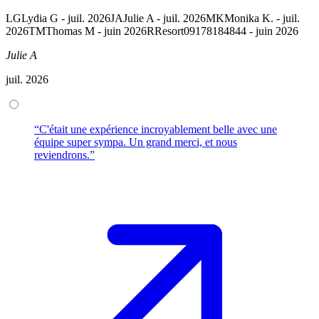
LG
Lydia G - juil. 2026
JA
Julie A - juil. 2026
MK
Monika K. - juil.
2026
TM
Thomas M - juin 2026
R
Resort09178184844 - juin 2026
Julie A
juil. 2026
“C'était une expérience incroyablement belle avec une
équipe super sympa. Un grand merci, et nous
reviendrons.”