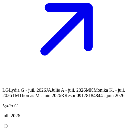
LG
Lydia G - juil. 2026
JA
Julie A - juil. 2026
MK
Monika K. - juil.
2026
TM
Thomas M - juin 2026
R
Resort09178184844 - juin 2026
Lydia G
juil. 2026