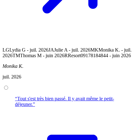
LG
Lydia G - juil. 2026
JA
Julie A - juil. 2026
MK
Monika K. - juil.
2026
TM
Thomas M - juin 2026
R
Resort09178184844 - juin 2026
Monika K.
juil. 2026
“Tout s'est très bien passé. Il y avait même le petit-
déjeuner.”