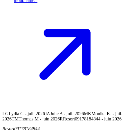
inoubliable.”
LG
Lydia G - juil. 2026
JA
Julie A - juil. 2026
MK
Monika K. - juil.
2026
TM
Thomas M - juin 2026
R
Resort09178184844 - juin 2026
Resort09178184844