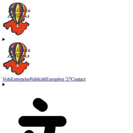
Vols
Entreprise
Publicité
Européen '27
Contact