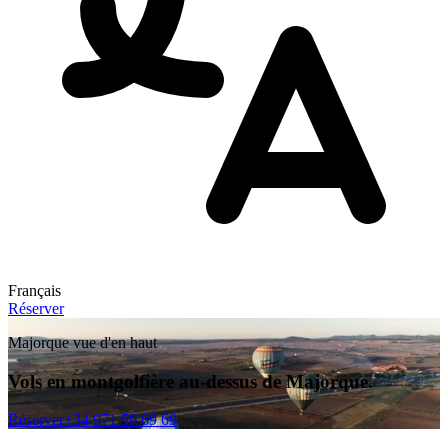
Français
Réserver
Majorque vue d'en haut
Vols en montgolfière au-dessus de Majorque.
Réserver
+34 971 59 69 69